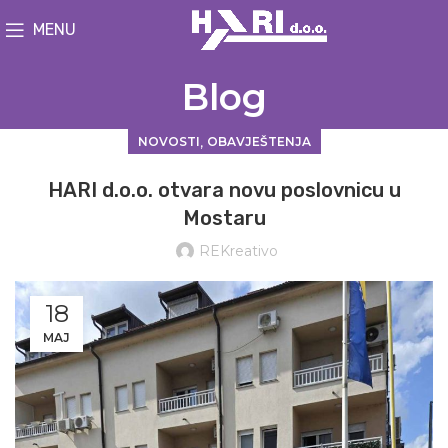
MENU
Blog
,
NOVOSTI
OBAVJEŠTENJA
HARI d.o.o. otvara novu poslovnicu u
Mostaru
REKreativo
18
MAJ