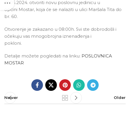
18.05.2024. otvoriti novu poslovnu jedinicu u
općini Mostar, koja će se nalaziti u ulici Maršala Tita do
br. 60.
Otvorenje je zakazano u 08:00h. Svi ste dobrodošli i
očekuju vas mnogobrojna iznenađenja i
pokloni.
Detalje možete pogledati na linku:
POSLOVNICA
MOSTAR
Newer
Older